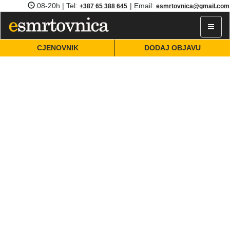
08-20h | Tel:
| Email:
+387 65 388 645
esmrtovnica@gmail.com
Toggle
navigat
CJENOVNIK
DODAJ OBJAVU