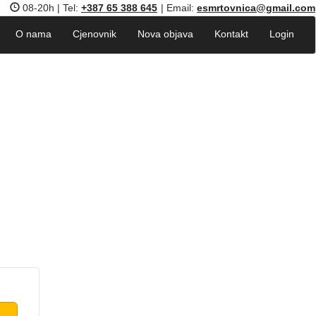
08-20h | Tel:
+387 65 388 645
| Email:
esmrtovnica@gmail.com
O nama
Cjenovnik
Nova objava
Kontakt
Login