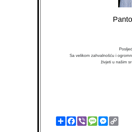
Panto
Poslje
Sa velikom zahvalnošću i ogrom
živjeti u našim s
Podijeli
Facebook
Viber
Message
Messenger
Copy
Link