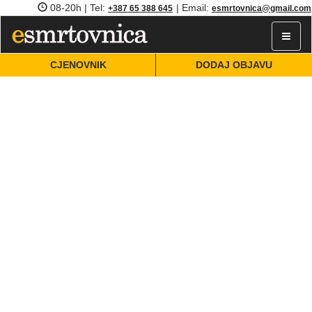
08-20h | Tel:
| Email:
+387 65 388 645
esmrtovnica@gmail.com
Toggle
navigat
CJENOVNIK
DODAJ OBJAVU