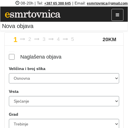
08-20h | Tel:
| Email:
+387 65 388 645
esmrtovnica@gmail.com
Toggle
navigat
Nova objava
1
2
3
4
5
20KM
Naglašena objava
Veličina i broj slika
Vrsta
Grad