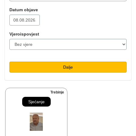
Datum objave
Vjeroispovjest
Dalje
Trebinje
Sjećanje