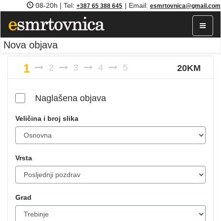
08-20h | Tel:
| Email:
+387 65 388 645
esmrtovnica@gmail.com
Toggle
navigat
Nova objava
1
2
3
4
5
20KM
Naglašena objava
Veličina i broj slika
Vrsta
Grad