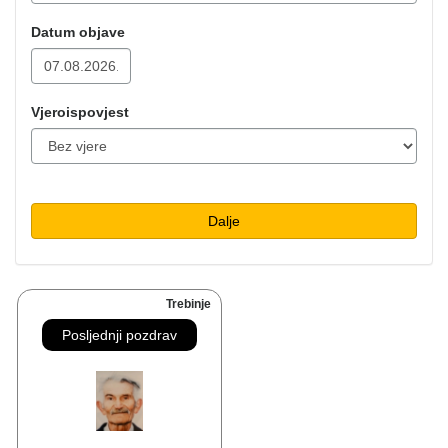
Datum objave
Vjeroispovjest
Dalje
Trebinje
Posljednji pozdrav