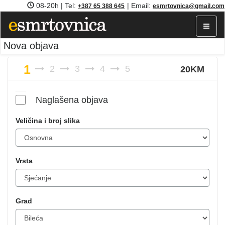
08-20h | Tel:
| Email:
+387 65 388 645
esmrtovnica@gmail.com
Toggle
navigat
Nova objava
1
2
3
4
5
20KM
Naglašena objava
Veličina i broj slika
Vrsta
Grad